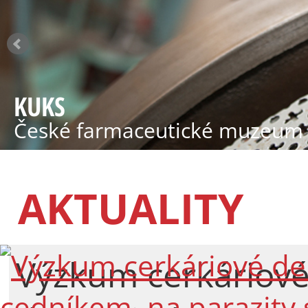
KUKS
České farmaceutické muzeum
AKTUALITY
Výzkum cerkáriov