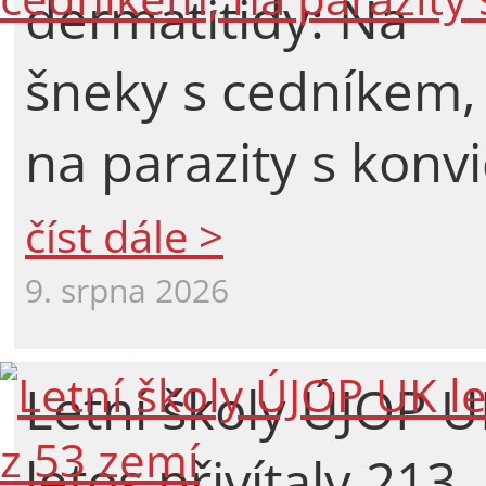
dermatitidy: Na
šneky s cedníkem,
na parazity s konvi
číst dále >
9. srpna 2026
Letní školy ÚJOP 
letos přivítaly 213