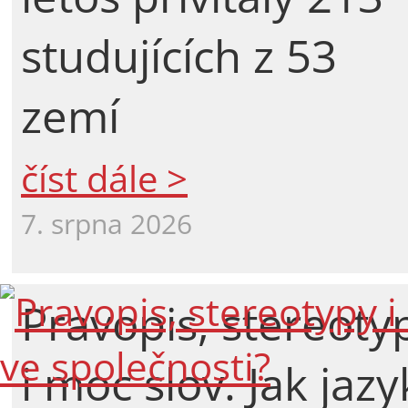
studujících z 53
zemí
číst dále >
7. srpna 2026
Pravopis, stereoty
i moc slov. Jak jazy