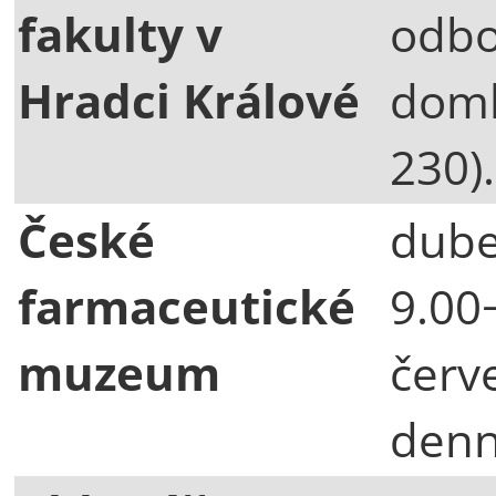
fakulty v
odbo
Hradci Králové
doml
230).
České
dube
farmaceutické
9.00
muzeum
červ
denn