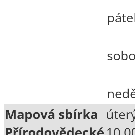
páte
sobo
nedě
Mapová sbírka
úterý
Přírodovědecké
10.0