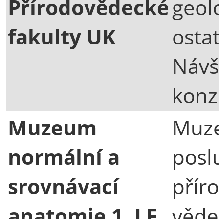
Přírodovědecké
geol
fakulty UK
ostat
Návš
konz
Muzeum
Muze
normální a
posl
srovnávací
přír
anatomie 1. LF
věde