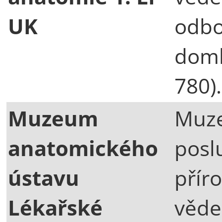
UK
odbo
doml
780).
Muzeum
Muze
anatomického
posl
ústavu
přír
Lékařské
věde