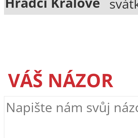
Hradci Králové
svát
VÁŠ NÁZOR