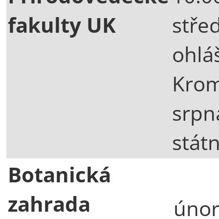
fakulty UK
střed
ohlá
Krom
srpn
stát
Botanická
zahrada
únor