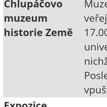
Chlupáčovo
Muze
muzeum
veře
historie Země
17.0
unive
nich
Posl
vpuš
Expozice