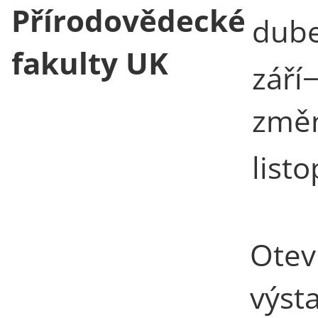
Přírodovědecké
dub
fakulty UK
září−
změn
list
Otev
výst