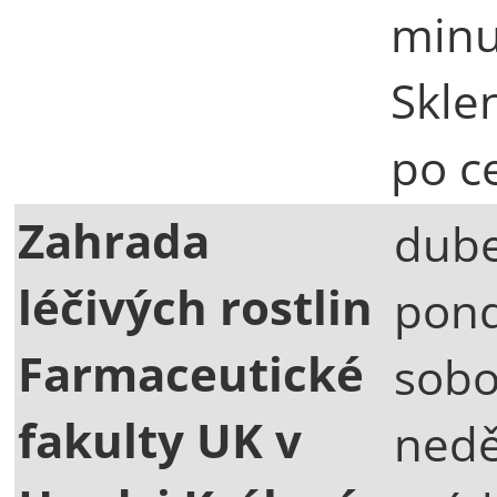
minu
Skle
po ce
Zahrada
dube
léčivých rostlin
pond
Farmaceutické
sobo
fakulty UK v
nedě