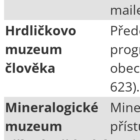
mai
Hrdličkovo
Před
muzeum
prog
člověka
obec
623).
Mineralogické
Mine
muzeum
přís