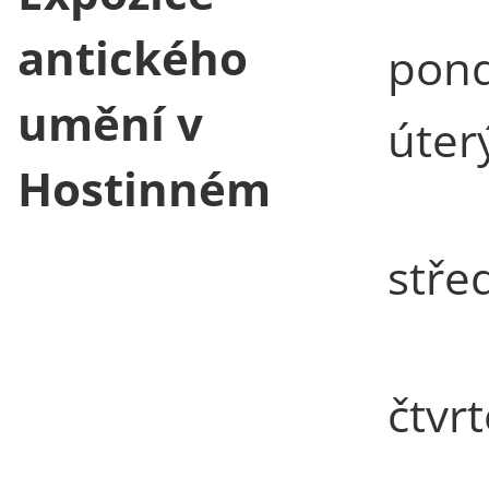
antického
pond
umění v
úter
Hostinném
stře
čtvr