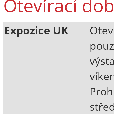
Otevírací do
Expozice UK
Otev
pouz
výsta
víke
Proh
stře